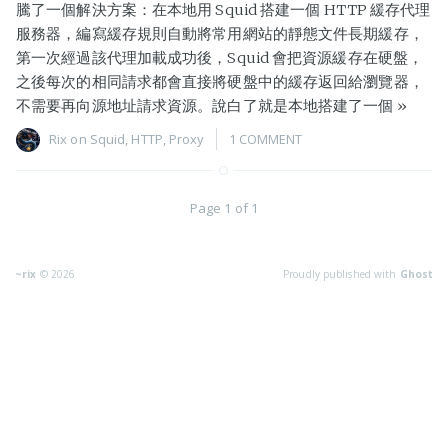
騰了一個解決方案：在本地用 Squid 搭建一個 HTTP 緩存代理
服務器，編寫緩存規則自動將常用網站的靜態文件長期緩存，
第一次經過該代理加載成功後，Squid 會把資源緩存在硬盤，
之後每次的相同請求都會直接將硬盤中的緩存返回給瀏覽器，
不需要再向源地址請求資源。說白了就是本地搭建了一個
»
Rix
on
Squid
,
HTTP
,
Proxy
1 COMMENT
Page 1 of 1
~rix
© 2026
Proudly published with
Ghost