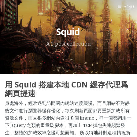
MENU
Home
Squid
A 1-post collection
用 Squid 搭建本地 CDN 緩存代理爲
網頁提速
身處海外，經常遇到訪問國內網站速度緩慢。而且網站不對靜
態文件進行瀏覽器緩存優化，每次刷新頁面都要重新加載所有
資源文件，而且很多網站內嵌很多個 iframe，每一個都調用一
下 jQuery 之類的重量級腳本，再加上 TCP 掉包失連頻繁發
生，整體的加載效率之慢可想而知。 所以特地針對這種情況折