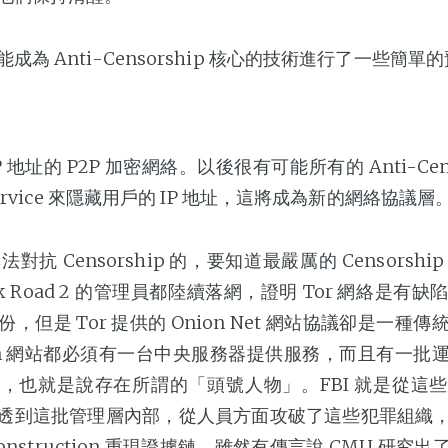
成為 Anti-Censorship 核心的技術進行了一些簡單
 地址的 P2P 加密網絡。以後很有可能所有的 Anti-Cens
Service 來隱藏用戶的 IP 地址，這將成為新的網絡協議層
無法對抗 Censorship 的，要知道最嚴厲的 Censorsh
、Silk Road 2 的管理員都陸續落網，證明 Tor 網絡是有缺
，但是 Tor 提供的 Onion Net 網站協議卻是一種
ion 網站都必須有一台中央服務器提供服務，而且有一批
，也就是說存在所謂的「頭號人物」。FBI 就是從這
透到這批管理層內部，從人員方面攻破了這些犯罪組織
l Reconstruction 重現證據鏈。雖然有傳言說 CMU 研