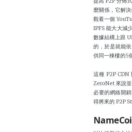
提高 P2P 分佈
麼關係，它解決
觀看一個 You
IPFS 能大大
數據結構上跟 UN
的，於是就能依
供同一棟樓的5
這種 P2P CD
ZeroNet
必要的網絡開銷
得將來的 P2P 
NameCoi