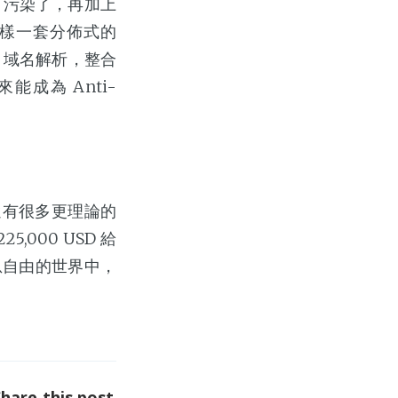
S 污染了，再加上
這樣一套分佈式的
it 域名解析，整合
成為 Anti-
中還有很多更理論的
,000 USD 給
息自由的世界中，
Share this post