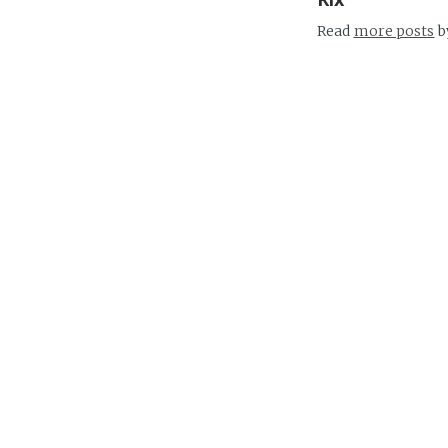
Read
more posts
b