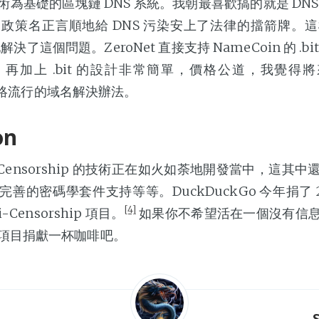
為基礎的區塊鏈 DNS 系統。我朝最喜歡搞的就是 DN
政策名正言順地給 DNS 污染安上了法律的擋箭牌。
解決了這個問題。ZeroNet 直接支持 NameCoin 的 .b
再加上 .bit 的設計非常簡單，價格公道，我覺得將來能
p 網絡流行的域名解決辦法。
on
i-Censorship 的技術正在如火如荼地開發當中，這其
的密碼學套件支持等等。DuckDuckGo 今年捐了 225
[4]
-Censorship 項目。
如果你不希望活在一個沒有信
項目捐獻一杯咖啡吧。