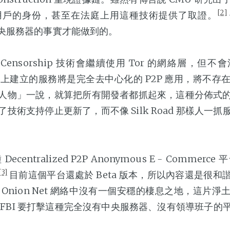
[2]
絡中用戶的身份，甚至在法庭上用這種技術提供了取證。
中央服務器的事實才能做到的。
-Censorship 技術會繼續使用 Tor 的網絡層，但不會沿用
 之上建立的服務將是完全去中心化的 P2P 應用，將不
人物」一說，就算把所有開發者都抓起來，這種分佈式
技術支持停止更新了，而不像 Silk Road 那樣人一
centralized P2P Anonymous E﹣Commer
[3]
目前這個平台還處於 Beta 版本，所以內容還是很和
Onion Net 網絡中沒有一個安穩的棲息之地，這片
 FBI 要打擊這種完全沒有中央服務器、沒有領導班子的