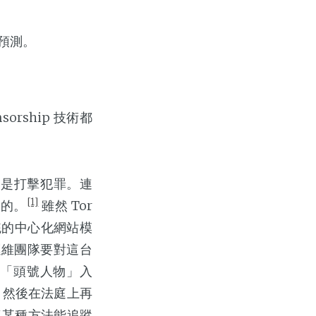
的預測。
orship 技術都
。
ip 是打擊犯罪。連
[1]
陷的。
雖然 Tor
傳統的中心化網站模
運維團隊要對這台
些「頭號人物」入
，然後在法庭上再
究出了某種方法能追蹤