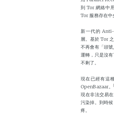
到 Tor 網
Tor 服務存在
新一代的 Anti
層。基於 Tor
不再會有「頭號
運轉，只是沒有了
不剩了。
現在已經有這種 De
OpenBazaar。
現在非法交易在 
污染掉。到時候
疼。