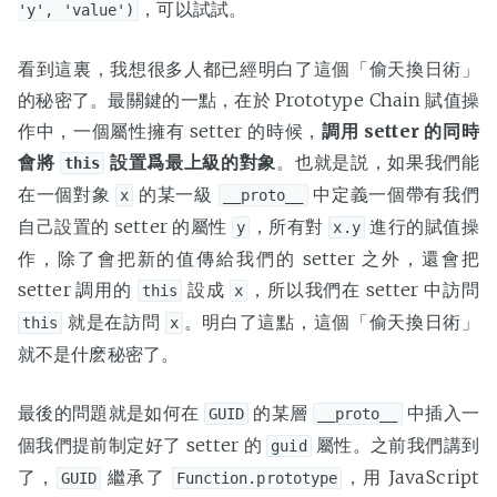
，可以試試。
'y', 'value')
看到這裏，我想很多人都已經明白了這個「偷天換日術」
的秘密了。最關鍵的一點，在於 Prototype Chain 賦值操
作中，一個屬性擁有 setter 的時候，
調用 setter 的同時
會將
設置爲最上級的對象
。也就是説，如果我們能
this
在一個對象
的某一級
中定義一個帶有我們
x
__proto__
自己設置的 setter 的屬性
，所有對
進行的賦值操
y
x.y
作，除了會把新的值傳給我們的 setter 之外，還會把
setter 調用的
設成
，所以我們在 setter 中訪問
this
x
就是在訪問
。明白了這點，這個「偷天換日術」
this
x
就不是什麽秘密了。
最後的問題就是如何在
的某層
中插入一
GUID
__proto__
個我們提前制定好了 setter 的
屬性。之前我們講到
guid
了，
繼承了
，用 JavaScript
GUID
Function.prototype