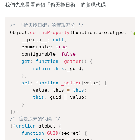
我們先來看看這個「偷天換日術」的實現代碼：
/* 「偷天換日術」的實現部分 */
Object
.
defineProperty
(
Function
.
prototype
,
'gu
    __proto__
:
null
,
    enumerable
:
true
,
    configurable
:
false
,
get
:
function
_getter
(
)
{
return
this
.
_guid
;
}
,
set
:
function
_setter
(
value
)
{
        value
.
_this 
=
this
;
this
.
_guid 
=
 value
;
}
}
)
;
/* 這是原來的代碼 */
(
function
(
global
)
{
function
GUID
(
secret
)
{