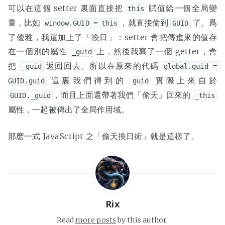
可以在這個 setter 裏面直接把
賦值給一個全局變
this
量，比如
，就直接偷到
了。爲
window.GUID = this
GUID
了優雅，我還加上了「換日」：setter 會把傳進來的值存
在一個別的屬性
上，然後我寫了一個 getter，會
_guid
把
返回回去。所以在原來的代碼
_guid
global.guid = 
這裏我們得到的
實際上來自於
GUID.guid
guid
，而且上面還帶著我們「偷天」回來的
GUID._guid
_this
屬性，一起被傳出了全局作用域。
那麽一式 JavaScript 之「偷天換日術」就是這樣了。
Rix
Read
more posts
by this author.