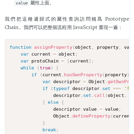
屬性上面。
value
我們把這種遞歸式的屬性查詢訪問稱爲 Prototype
Chain。我們可以把整個流程用 JavaScript 重現一遍：
function
assignProperty
(
object
,
 property
,
 val
var
 current 
=
 object
;
var
 protoChain 
=
[
current
]
;
while
(
true
)
{
if
(
current
.
hasOwnProperty
(
property
)
)
var
 descriptor 
=
 Object
.
getOwnPro
if
(
typeof
 descriptor
.
set
===
'fu
                descriptor
.
set
.
call
(
object
,
 v
}
else
{
                descriptor
.
value 
=
 value
;
                Object
.
defineProperty
(
current
}
break
;