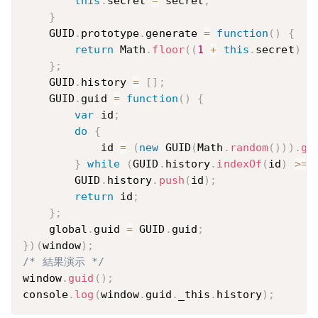
this
.
secret 
=
 secret
;
}
    GUID
.
prototype
.
generate 
=
function
(
)
{
return
 Math
.
floor
(
(
1
+
this
.
secret
)
*
}
;
    GUID
.
history 
=
[
]
;
    GUID
.
guid 
=
function
(
)
{
var
 id
;
do
{
            id 
=
(
new
GUID
(
Math
.
random
(
)
)
)
.
ge
}
while
(
GUID
.
history
.
indexOf
(
id
)
>=
        GUID
.
history
.
push
(
id
)
;
return
 id
;
}
;
    global
.
guid 
=
 GUID
.
guid
;
}
)
(
window
)
;
/* 結果演示 */
window
.
guid
(
)
;
console
.
log
(
window
.
guid
.
_this
.
history
)
;