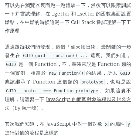
可以先在瀏覽器裏面跑一跑體驗一下，然後可以跟蹤調試
一下并嘗試理解。在 _getter 和 _setter 的函數裏面設置
斷點，在中斷的時候追溯一下 Call Stack 嘗試理解一下工
作原理。
通過跟蹤我們能發現，這個「偷天換日術」最關鍵的一步
發生在
這裏。我們知道，
GUID.guid = function() ...
是一個 Function，不，準確來説是 Function 類的
GUID
一個實例，相當於
的結果，所以
new Function()
GUID
應該繼承了 Function 這個類的
，也就是說
prototype
。如果這裏不
GUID.__proto__ === Function.prototype
理解，請溫習一下
JavaScript 的面嚮對象編程以及封裝方
法（by 阮一峰）
。
其次我們知道，在 JavaScript 中對一個對象
的屬性
x
y
進行賦值的流程是這樣的：