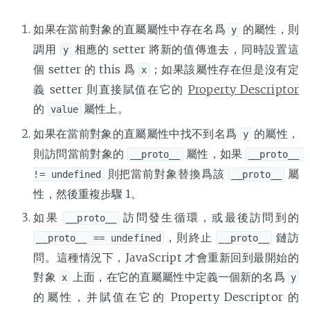
如果在當前對象的直屬屬性中存在名爲
的屬性，則
y
調用
相應的 setter 將新的值傳進去，同時設置這
y
個 setter 的 this 爲
；如果該屬性存在但是沒有定
x
義 setter 則直接賦值在它的
Property Descriptor
的
屬性上。
value
如果在當前對象的直屬屬性中找不到名爲
的屬性，
y
則訪問當前對象的
屬性，如果
__proto__
__proto__ 
則把當前對象替換爲該
屬
!= undefined
__proto__
性，然後重複步驟 1。
如果
訪問發生循環，或最後訪問到的
__proto__
，則終止
鏈訪
__proto__ == undefined
__proto__
問。這種情況下，JavaScript 才會重新回到最開始的
對象
上面，在它的直屬屬性中定義一個新的名爲
x
y
的屬性，并賦值在它的 Property Descriptor 的