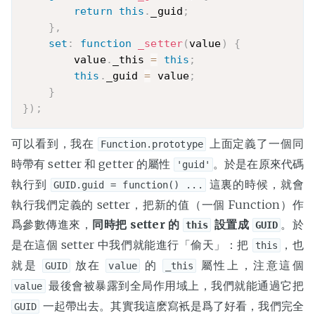
return
this
.
_guid
;
}
,
set
:
function
_setter
(
value
)
{
        value
.
_this 
=
this
;
this
.
_guid 
=
 value
;
}
}
)
;
可以看到，我在
上面定義了一個同
Function.prototype
時帶有 setter 和 getter 的屬性
。於是在原來代碼
'guid'
執行到
這裏的時候，就會
GUID.guid = function() ...
執行我們定義的 setter，把新的值（一個 Function）作
爲參數傳進來，
同時把 setter 的
設置成
。於
this
GUID
是在這個 setter 中我們就能進行「偷天」：把
，也
this
就是
放在
的
屬性上，注意這個
GUID
value
_this
最後會被暴露到全局作用域上，我們就能通過它把
value
一起帶出去。其實我這麽寫衹是爲了好看，我們完全
GUID