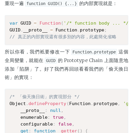
重現一遍
的内部實現就是：
function GUID() {...}
var
 GUID 
=
Function
(
'/* function body ... */'
GUID
.
__proto__ 
=
 Function
.
prototype
;
// 真正的内部實現還有很多別的内容，此處簡化省略
所以你看，我們衹要修改一下
這個
Function.prototype
全局變量，就能在
的 Prototype Chain 上面隨意地
GUID
添加「陷阱」了。好了我們再回頭看看我們的「偷天換日
術」的實現：
/* 「偷天換日術」的實現部分 */
Object
.
defineProperty
(
Function
.
prototype
,
'gu
    __proto__
:
null
,
    enumerable
:
true
,
    configurable
:
false
,
get
:
function
_getter
(
)
{