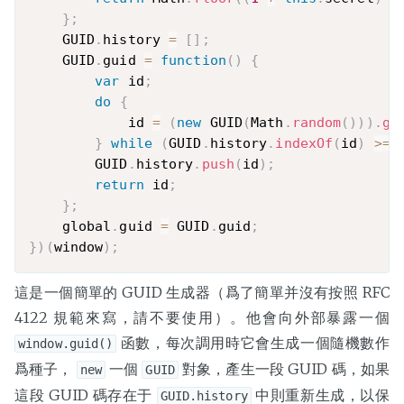
}
;
    GUID
.
history 
=
[
]
;
    GUID
.
guid 
=
function
(
)
{
var
 id
;
do
{
            id 
=
(
new
GUID
(
Math
.
random
(
)
)
)
.
ge
}
while
(
GUID
.
history
.
indexOf
(
id
)
>=
        GUID
.
history
.
push
(
id
)
;
return
 id
;
}
;
    global
.
guid 
=
 GUID
.
guid
;
}
)
(
window
)
;
這是一個簡單的 GUID 生成器（爲了簡單并沒有按照 RFC
4122 規範來寫，請不要使用）。他會向外部暴露一個
函數，每次調用時它會生成一個隨機數作
window.guid()
爲種子，
一個
對象，產生一段 GUID 碼，如果
new
GUID
這段 GUID 碼存在于
中則重新生成，以保
GUID.history