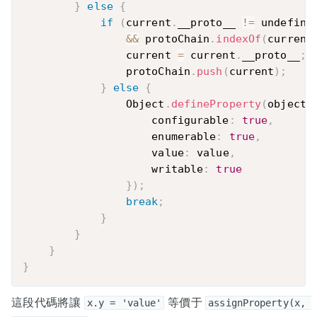
}
else
{
if
(
current
.
__proto__ 
!=
 undefined
&&
 protoChain
.
indexOf
(
current
                current 
=
 current
.
__proto__
;
                protoChain
.
push
(
current
)
;
}
else
{
                Object
.
defineProperty
(
object
,
                    configurable
:
true
,
                    enumerable
:
true
,
                    value
:
 value
,
                    writable
:
true
}
)
;
break
;
}
}
}
}
這段代碼將讓
等價于
x.y = 'value'
assignProperty(x, 