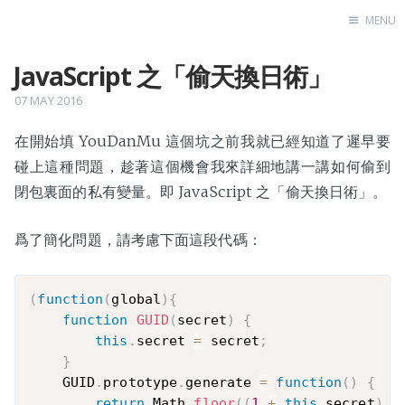
MENU
JavaScript 之「偷天換日術」
Home
07 MAY 2016
在開始填 YouDanMu 這個坑之前我就已經知道了遲早要
碰上這種問題，趁著這個機會我來詳細地講一講如何偷到
閉包裏面的私有變量。即 JavaScript 之「偷天換日術」。
爲了簡化問題，請考慮下面這段代碼：
(
function
(
global
)
{
function
GUID
(
secret
)
{
this
.
secret 
=
 secret
;
}
    GUID
.
prototype
.
generate 
=
function
(
)
{
return
 Math
.
floor
(
(
1
+
this
.
secret
)
*